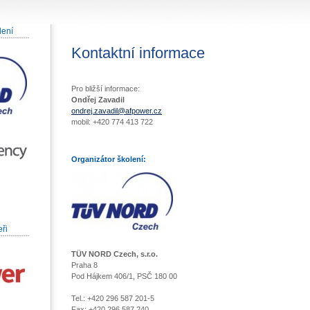
lení
Kontaktní informace
Pro bližší informace:
Ondřej Zavadil
ondrej.zavadil@afpower.cz
mobil: +420 774 413 722
Organizátor školení:
eři
TÜV NORD Czech, s.r.o.
Praha 8
Pod Hájkem 406/1, PSČ 180 00
Tel.: +420 296 587 201-5
Fax: +420 296 587 240