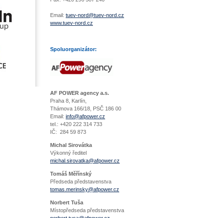
Email:
tuev-nord@tuev-nord.cz
www.tuev-nord.cz
Spoluorganizátor:
AF POWER agency a.s.
Praha 8, Karlín,
Thámova 166/18, PSČ 186 00
Email:
info@afpower.cz
tel.: +420 222 314 733
IČ: 284 59 873
Michal Sirovátka
Výkonný ředitel
michal.sirovatka@afpower.cz
Tomáš Měřínský
Předseda představenstva
tomas.merinsky@afpower.cz
Norbert Tuša
Místopředseda představenstva